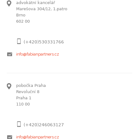
advokátní kancelář
Marešova 304/12, 1.patro
Brno
602 00
(+420)530331766
info@fabianpartners.cz
pobočka Praha
Revoluční 8
Praha 1
110 00
(+420)246063127
info@fabianpartners.cz