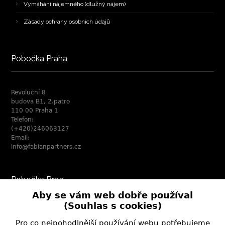
Vymáhání nájemného (dlužný nájem)
Zásady ochrany osobních údajů
Pobočka Praha
Revoluční 8
budova B1, 2.patro
110 00 Praha 1
Telefon:
(+420)246063127
Email:
info@fabianpartners.cz
Pobočka Brno
Aby se vám web dobře používal
(Souhlas s cookies)
Marešova 304/12, 1.patro
Pro co nejpohodlnější používání webu potřebujeme
602 00 Brno