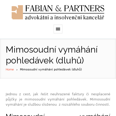
Mimosoudní vymáhání
pohledávek (dluhů)
Home
Mimosoudní vymáhání pohledávek (dluhů)
Jednou z cest, jak řešit neuhrazené faktury či nesplacené
půjčky je mimosoudní vymáhání pohledávek. Mimosoudní
vymáhání je službou složenou z rozsáhlého souboru činností.