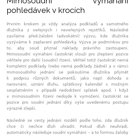
Mimosoudní vymáhání
pohledávek v krocích
Prvním krokem je vždy analýza podkladů a samotného
dlužníka z veřejných i neveřejných rejstříků. Následně
zasíláme před-žalobní (advokátní) výzvu, kde dlužníka
vyzýváme k zaplacení pohledávky. Výzva je podmínkou pro
to, aby soud přiznal náklady právního zastoupení.
Mimosoudní vymáhání častokrát slouží pro zlepšení pozice
věřitele pro další (soudní) řízení. Věřitel totiž častokrát nemá
kompletní podklady (nebo nemá podklady žádné) a v rámci
mimosoudního jednání se pokoušíme dlužníka přijmět
k podpisu různých dokumentů, jako např. dohoda o
narovnání, uznání dluhu, splátkový kalendář s možným
sesplatněním v případě nedodržení splátek apod. I když
v mimosoudním řízení nedojde k vymožení, častokrát se
pozice pro soudní jednání díky výše uvedenému postupu
výrazně zlepší.
Následně se cesty jednání rozdělí podle toho, zda dlužník
chce či nechce dluh uhradit. Pokud dluh neuhradí,
automaticky následuje soudní vymáhání – a to formou žaloby